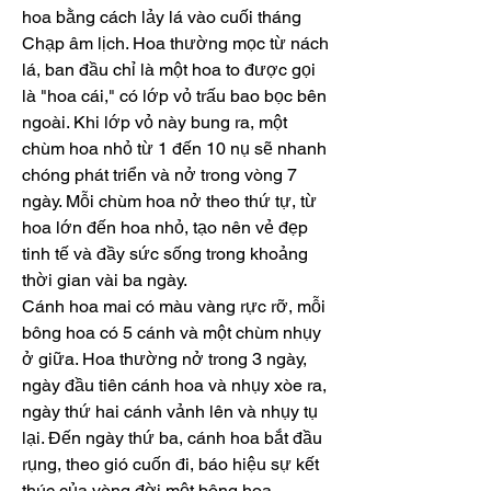
hoa bằng cách lảy lá vào cuối tháng 
Chạp âm lịch. Hoa thường mọc từ nách 
lá, ban đầu chỉ là một hoa to được gọi 
là "hoa cái," có lớp vỏ trấu bao bọc bên 
ngoài. Khi lớp vỏ này bung ra, một 
chùm hoa nhỏ từ 1 đến 10 nụ sẽ nhanh 
chóng phát triển và nở trong vòng 7 
ngày. Mỗi chùm hoa nở theo thứ tự, từ 
hoa lớn đến hoa nhỏ, tạo nên vẻ đẹp 
tinh tế và đầy sức sống trong khoảng 
thời gian vài ba ngày.
Cánh hoa mai có màu vàng rực rỡ, mỗi 
bông hoa có 5 cánh và một chùm nhụy 
ở giữa. Hoa thường nở trong 3 ngày, 
ngày đầu tiên cánh hoa và nhụy xòe ra, 
ngày thứ hai cánh vảnh lên và nhụy tụ 
lại. Đến ngày thứ ba, cánh hoa bắt đầu 
rụng, theo gió cuốn đi, báo hiệu sự kết 
thúc của vòng đời một bông hoa.