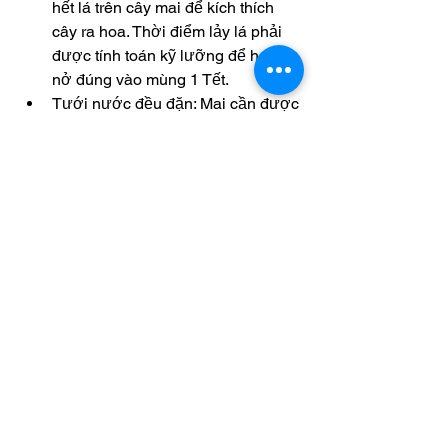
hết lá trên cây mai để kích thích 
cây ra hoa. Thời điểm lảy lá phải 
được tính toán kỹ lưỡng để hoa 
nở đúng vào mùng 1 Tết.
Tưới nước đều đặn: Mai cần được 
tưới nước thường xuyên, đặc biệt 
là trong những ngày nắng nóng. 
Tuy nhiên, cần tránh tưới quá 
nhiều để cây không bị úng rễ.
Bón phân định kỳ: Việc bón phân 
đầy đủ và đúng thời điểm sẽ giúp 
cây phát triển mạnh mẽ và ra hoa 
đều, đẹp. Phân hữu cơ hoặc phân 
NPK thường được sử dụng cho 
cây mai.
Kiểm tra sâu bệnh: Mai vàng dễ bị 
các loại sâu bệnh tấn công, đặc 
biệt là sâu đục thân và nấm mốc. 
Người trồng cần theo dõi kỹ để 