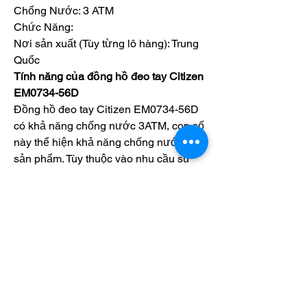
Chống Nước: 3 ATM
Chức Năng: 
Nơi sản xuất (Tùy từng lô hàng): Trung 
Quốc
Tính năng của đồng hồ đeo tay Citizen 
EM0734-56D
Đồng hồ đeo tay Citizen EM0734-56D 
có khả năng chống nước 3ATM, con số 
này thể hiện khả năng chống nước của 
sản phẩm. Tùy thuộc vào nhu cầu sử 
dụng mà bạn nên lựa chọn chỉ số phù 
hợp nhé!
Thông tin bảo hành của đồng hồ 
Citizen EM0734-56D
Khi mua đồng hồ Citizen chính 
EM0734-56D, bạn sẽ được hưởng 
chính sách bảo hành Quốc tế có thời 
hạn là 1 năm.
Bên cạnh đó bạn còn được tư vấn viên 