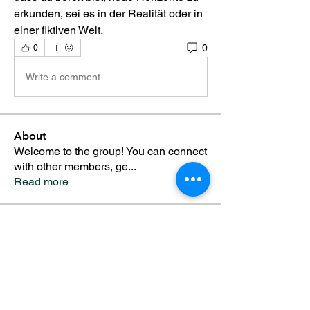
erkunden, sei es in der Realität oder in 
einer fiktiven Welt.
0
0
Write a comment...
About
Welcome to the group! You can connect
with other members, ge
...
Read more
Members
Alfreda Harnish
Follow
Nepal Divorce Services
Follow
fashionluxurybazaar1004
Follow
fashionluxurybazaar1004