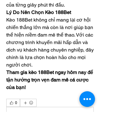
của từng giây phút thi đấu.
Lý Do Nên Chọn Kèo 188Bet
Kèo 188Bet không chỉ mang lại cơ hội 
chiến thắng lớn mà còn là nơi giúp bạn 
thể hiện niềm đam mê thể thao. Với các 
chương trình khuyến mãi hấp dẫn và 
dịch vụ khách hàng chuyên nghiệp, đây 
chính là lựa chọn hoàn hảo cho mọi 
người chơi.
Tham gia kèo 188Bet ngay hôm nay để 
tận hưởng trọn vẹn đam mê cá cược 
của bạn!
0
0
Write a comment...