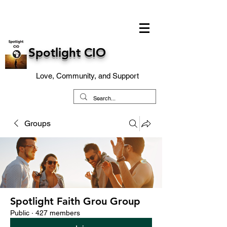
Spotlight CIO
Love, Community, and Support
Groups
Spotlight Faith Grou Group
Public
·
427 members