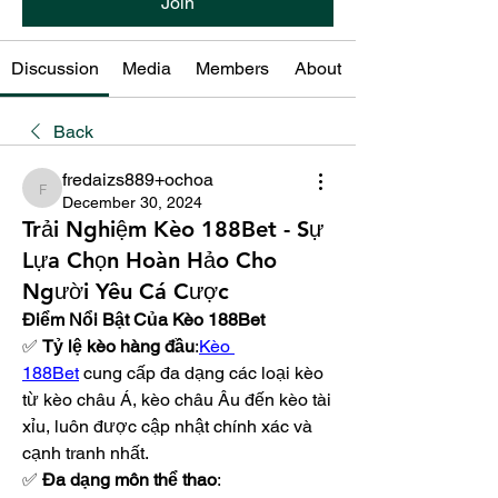
Join
Discussion
Media
Members
About
Back
fredaizs889+ochoa
fredaizs889+ochoa
December 30, 2024
Trải Nghiệm Kèo 188Bet - Sự
Lựa Chọn Hoàn Hảo Cho
Người Yêu Cá Cược
Điểm Nổi Bật Của Kèo 188Bet
✅ 
Tỷ lệ kèo hàng đầu
:
Kèo 
188Bet
 cung cấp đa dạng các loại kèo 
từ kèo châu Á, kèo châu Âu đến kèo tài 
xỉu, luôn được cập nhật chính xác và 
cạnh tranh nhất.
✅ 
Đa dạng môn thể thao
: