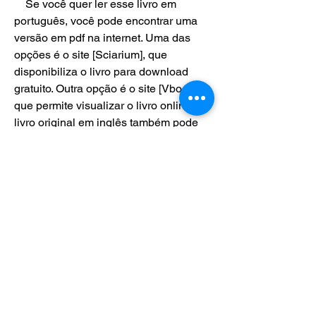
    Se você quer ler esse livro em 
português, você pode encontrar uma 
versão em pdf na internet. Uma das 
opções é o site [Sciarium], que 
disponibiliza o livro para download 
gratuito. Outra opção é o site [Vbook], 
que permite visualizar o livro online. O 
livro original em inglês também pode 
ser encontrado na [Wikipedia], que 
oferece um resumo dos principais 
capítulos e uma lista de referências 
bibliográficas.
    Espero que você aproveite essa 
leitura e que aprenda mais sobre o 
fascinante mundo do xadrez e seus 
grandes mestres. Até a próxima!
0
0