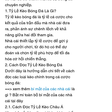
chuyên nghiệp.
1. Tỷ Lệ Kèo Bóng Đá Là Gì?
Tỷ lệ kèo bóng đá là tỷ lệ cá cược cho 
kết quả của trận đấu mà nhà cái đưa 
ra, phản ánh sự chênh lệch về khả 
năng giữa hai đội tham gia.
Nhà cái thiết lập tỷ lệ cược để gợi ý 
cho người chơi, từ đó họ có thể dự 
đoán và chọn tỷ lệ phù hợp để tối đa 
hóa cơ hội chiến thắng.
2. Cách Đọc Tỷ Lệ Kèo Bóng Đá
Dưới đây là hướng dẫn chi tiết về cách 
đọc các loại kèo chính trong cá cược 
bóng đá:
==> xem thêm 
bí mật của các nhà cái
 là 
gì ? Bật mí toàn bộ bí mật của các nhà 
cái tại đây
2.1. Cách Đọc Tỷ Lệ Kèo Châu Á