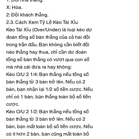
X: Hòa.
2: Đội khách thắng.
2.3. Cách Xem Tỷ Lệ Kèo Tài Xỉu
Kèo Tài Xỉu (Over/Under) là loại kèo dự 
đoán tổng số bàn thắng của cả hai đội 
trong trận đấu. Bạn không cần biết đội 
nào thắng hay thua, chỉ cần dự đoán 
tổng số bàn thắng có vượt qua con số 
mà nhà cái đưa ra hay không:
Kèo O/U 2 1/4: Bạn thắng nếu tổng số 
bàn thắng từ 3 bàn trở lên. Nếu có 2 
bàn, bạn nhận lại 1/2 số tiền cược. Nếu 
chỉ có 1 bàn, bạn thắng toàn bộ số tiền 
cược.
Kèo O/U 2 1/2: Bạn thắng nếu tổng số 
bàn thắng từ 3 bàn trở lên. Nếu có 2 
bàn, bạn mất toàn bộ số tiền cược. Nếu 
có ít hơn 2 bàn, bạn cũng mất toàn bộ 