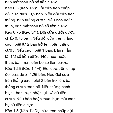
bạn mất toàn bộ số tiền cược.
Kèo 0,5 (Kèo 1/2): Đội cửa trên chấp 
đội cửa dưới 0,5 bàn. Nếu đội cửa trên 
thắng, bạn thắng cược. Nếu hòa hoặc 
thua, bạn mất toàn bộ số tiền cược.
Kèo 0,75 (Kèo 3/4): Đội cửa dưới được 
chấp 0,75 bàn. Nếu đội cửa trên thắng 
cách biệt từ 2 bàn trở lên, bạn thắng 
cược. Nếu cách biệt 1 bàn, bạn nhận 
lại 1/2 số tiền cược. Nếu hòa hoặc 
thua, bạn mất toàn bộ số tiền cược.
Kèo 1,25 (Kèo 1 1/4): Đội cửa trên chấp 
đội cửa dưới 1,25 bàn. Nếu đội cửa 
trên thắng cách biệt 2 bàn trở lên, bạn 
thắng cược toàn bộ. Nếu thắng cách 
biệt 1 bàn, bạn nhận lại 1/2 số tiền 
cược. Nếu hòa hoặc thua, bạn mất toàn 
bộ số tiền cược.
Kèo 1,5 (Kèo 1): Đội cửa trên chấp đội 